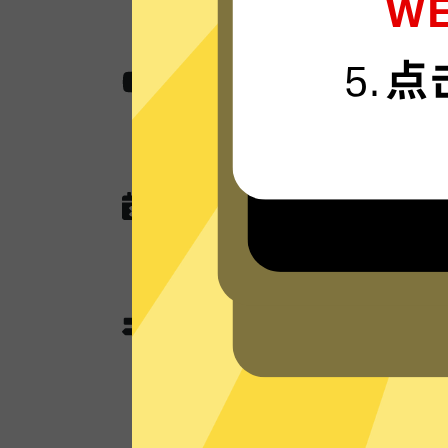
无国界内容
使用芒果加速器助您快速访问各种网站,
作，娱乐看视频还是玩游戏。
无任何网络或连接记录
芒果加速器现在没有未来也不会记录任
查询，以及任何可以用于识别跟踪您
芒果加速器分流模式和全
芒果加速器独有的分流模式会智能判
使用加速功能；不需要加速的本地流
本地网络来优化网速。全局模式则所