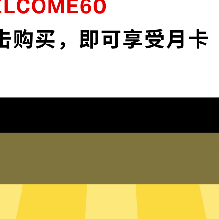
安全。
保护您的IP地
 app和服务。不论你是工
保护您的IP地址以及
踪。
在线客服
何登录历史，网络活动，DNS
芒果加速器的真人在线
的信息。
助。您也可以到我们
局模式
只有内存的无
断需要加速的网络流量，并为其
芒果加速器采用无硬
量，比如百度或者美团，则使用
硬盘内。无硬盘服务
有流量都走芒果加速器。