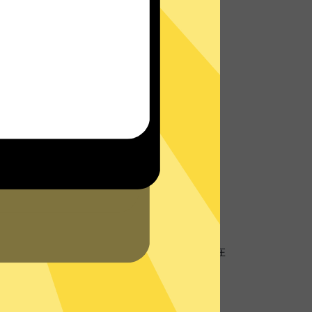
址
地理位置信息，防止个人数据以及网络活动跟
客服将会在网站或者App内为您提供实时帮
的
支持中心
查看常见问题。
硬盘服务器
盘服务器技术，所有数据仅在内存中，不存储在
器再次确保您的隐私数据不被存储。