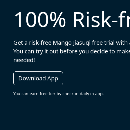
100% Risk-fr
Get a risk-free Mango Jiasuqi free trial with
You can try it out before you decide to m
needed!
Download App
You can earn free tier by check-in daily in app.